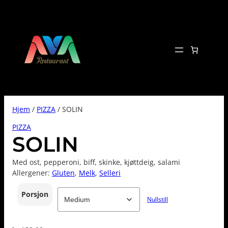
Hopp
til
innhold
Hjem
/
PIZZA
/ SOLIN
PIZZA
SOLIN
Med ost, pepperoni, biff, skinke, kjøttdeig, salami
Allergener:
Gluten
, 
Melk
, 
Selleri
Porsjon
Nullstill