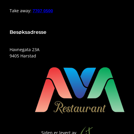
Take away:
7707 0500
Besøksadresse
Havnegata 23A
9405 Harstad
Siden er levert av