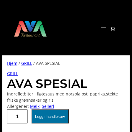
Hopp
til
innhold
Hjem
/
GRILL
/ AVA SPESIAL
GRILL
AVA SPESIAL
indrefletbiter i fløtesaus med norzola ost, paprika,stekte
friske grønnsaker og ris
Allergener:
Melk
, 
Sellerl
AVA
Legg i handlekurv
SPESIAL
antall