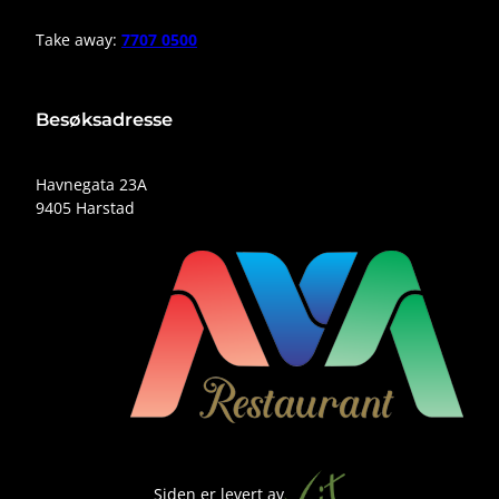
Take away:
7707 0500
Besøksadresse
Havnegata 23A
9405 Harstad
Siden er levert av