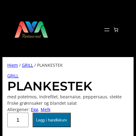
Hopp
til
innhold
Hjem
/
GRILL
/ PLANKESTEK
GRILL
PLANKESTEK
med potetmos, Indrefilet, bearnaise, peppersaus, stekte
friske grønnsaker og blandet salat
Allergener:
Egg
, 
Melk
PLANKESTEK
Legg i handlekurv
antall