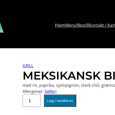
Hjem
Meny/Bestill
Kontakt / Kar
GRILL
MEKSIKANSK B
med ris, paprika, sjampignon, sterk chili, grønn
Allergener:
Selleri
MEKSIKANSK
Legg i handlekurv
BIFF
antall