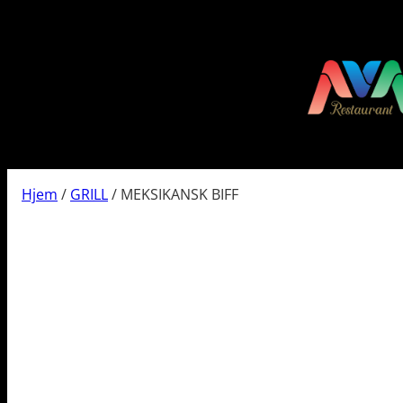
Hopp
til
innhold
Hjem
/
GRILL
/ MEKSIKANSK BIFF