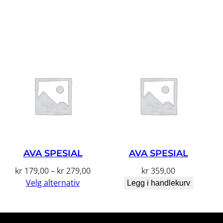
AVA SPESIAL
AVA SPESIAL
Prisområde:
kr
179,00
–
kr
279,00
kr
359,00
kr 179,00
Velg alternativ
Legg i handlekurv
til
kr 279,00