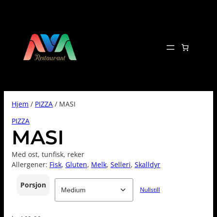
Hopp
til
innhold
Hjem
/
PIZZA
/ MASI
PIZZA
MASI
Med ost, tunfisk, reker
Allergener:
Fisk
, 
Gluten
, 
Melk
, 
Selleri
, 
Skalldyr
Porsjon
Nullstill