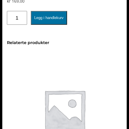
kr
169,00
MASI
Legg i handlekurv
antall
Relaterte produkter