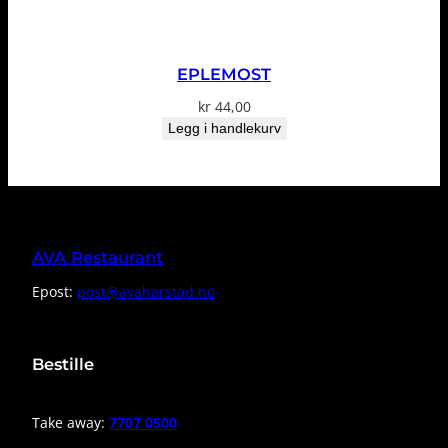
EPLEMOST
kr
44,00
Legg i handlekurv
AVA Restaurant
Epost:
post@avaharstad.no
Bestille
Take away:
7707 0500