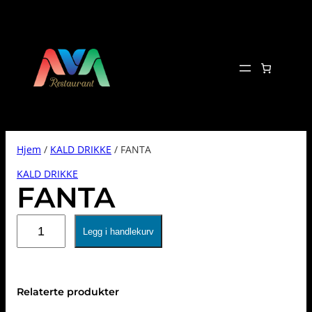
Hopp
til
innhold
Hjem
/
KALD DRIKKE
/ FANTA
KALD DRIKKE
FANTA
FANTA
Legg i handlekurv
antall
Relaterte produkter