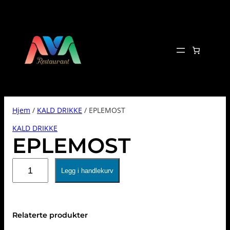
Hopp
til
innhold
Hjem
/
KALD DRIKKE
/ EPLEMOST
KALD DRIKKE
EPLEMOST
EPLEMOST
Legg i handlekurv
antall
Relaterte produkter