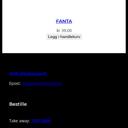
FANTA
kr
39,00
Legg i handlekurv
AVA Restaurant
Epost:
post@avaharstad.no
Bestille
Take away:
7707 0500