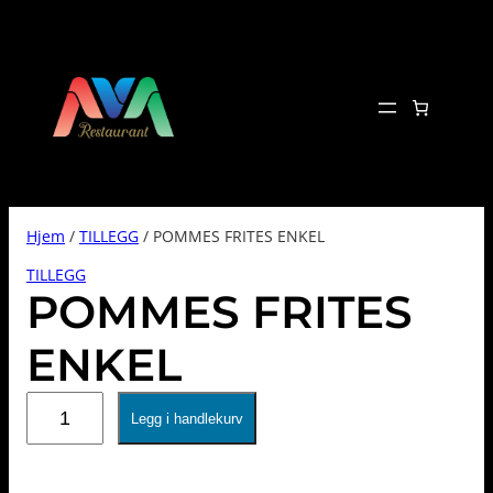
Hopp
til
innhold
Hjem
/
TILLEGG
/ POMMES FRITES ENKEL
TILLEGG
POMMES FRITES
ENKEL
POMMES
Legg i handlekurv
FRITES
ENKEL
antall