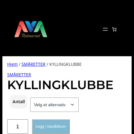
Hopp
til
innhold
Hjem
/
SMÅRETTER
/ KYLLINGKLUBBE
SMÅRETTER
KYLLINGKLUBBE
Antall
KYLLINGKLUBBE
Legg i handlekurv
antall