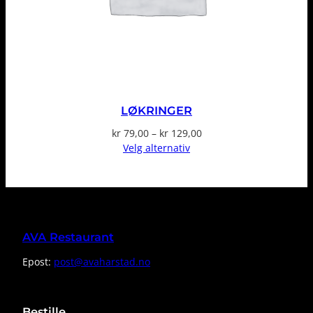
LØKRINGER
Prisområde:
kr
79,00
–
kr
129,00
kr 79,00
Velg alternativ
til
kr 129,00
AVA Restaurant
Epost:
post@avaharstad.no
Bestille